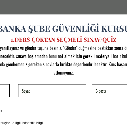
BANKA ŞUBE GÜVENLİĞİ KURS
1.DERS ÇOKTAN SEÇMELİ SINAV/QUİZ
yanıtlayınız ve gönder tuşuna basınız. ''Gönder'' düğmesine bastıktan sonra 
lenecektir. sınava başlamadan bunu not almak için gerekli materyali hazır bu
a göndermeniz gereken sınavlarla birlikte değerlendirilecektir. Kurs başarını
atlamayınız.
*
çlar ile ilgili istatistiki bilgi.