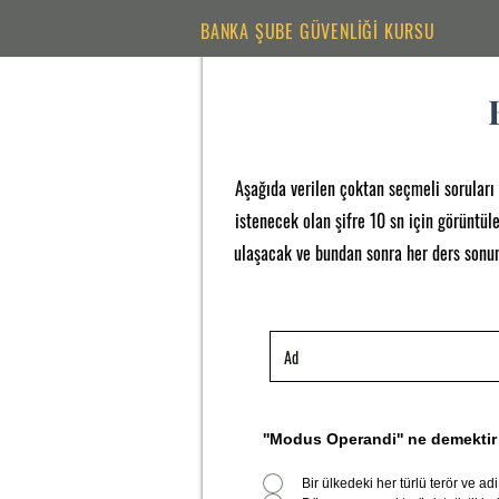
BANKA ŞUBE GÜVENLİĞİ KURSU
Aşağıda verilen çoktan seçmeli soruları 
istenecek olan şifre 10 sn için görüntü
ulaşacak ve bundan sonra her ders sonund
''Modus Operandi'' ne demektir
Bir ülkedeki her türlü terör ve adi su