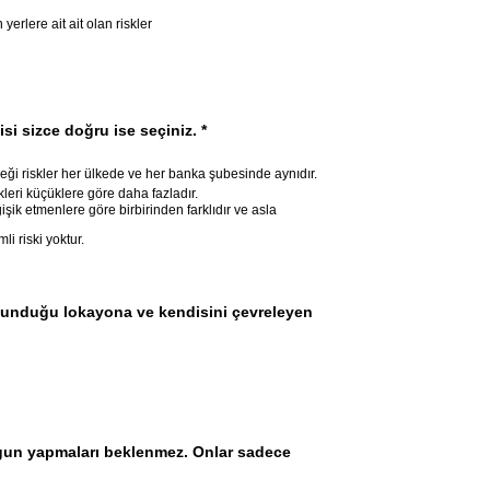
i
Özel güvenlik tarafından korunan yerlere ait ait olan riskler
si sizce doğru ise seçiniz.
*
eği riskler her ülkede ve her banka şubesinde aynıdır.
leri küçüklere göre daha fazladır.
işik etmenlere göre birbirinden farklıdır ve asla
i riski yoktur.
bulunduğu lokayona ve kendisini çevreleyen
ygun yapmaları beklenmez. Onlar sadece