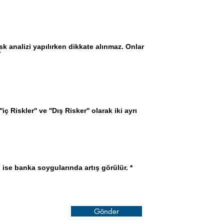
isk analizi yapılırken dikkate alınmaz. Onlar
*
iç Riskler'' ve ''Dış Risker'' olarak iki ayrı
ise banka soygularında artış görülür.
*
Gönder