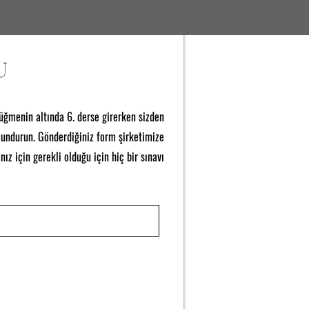
U
düğmenin altında 6. derse girerken sizden
lundurun. Gönderdiğiniz form şirketimize
z için gerekli olduğu için hiç bir sınavı