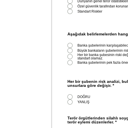
Dünyanın genel terör istatistikler
Standart Riskler
Aşağıdak belirlemelerden hangi
Banka şubelerinin karşılaşabilec
Büyük bankaların şubelerinin risk
Her bir banka şubesinin riski değ
standart olamaz.
Banka şubelerinin pek fazla öneml
Her bir şubenin risk analizi, 
unsurlara göre değişir.
*
DOĞRU
YANLIŞ
Terör örgütlerinden silahlı so
terör eylemi düzenlerler.
*