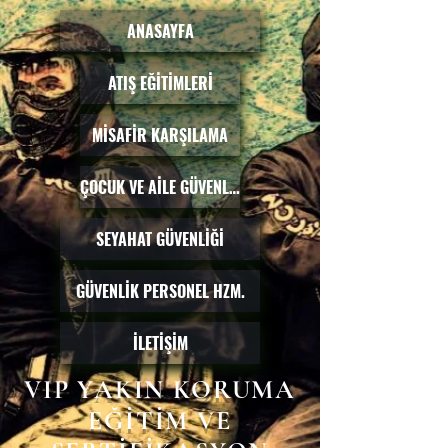
ANASAYFA
ATIŞ EĞİTİMLERİ
MİSAFİR KARŞILAMA
ÇOCUK VE AİLE GÜVENLİĞİ
SEYAHAT GÜVENLİĞİ
GÜVENLİK PERSONEL HZM.
İLETİŞİM
VIP YAKIN KORUMA
EĞİTİM VE