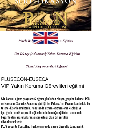
SERTİFİKASYON
Temel yakın koruma eğitimi
Riskli Bölgeler Yakın Koruma Eğitimi
Üst Düzey (Advanced) Yakın Koruma Eğitimi
Temel Atış becerileri Eğitimi
PLUSECON-EUSECA
VIP Yakın Koruma Görevlileri eğitimi
Söz konusu eğitim programı 6 eğitim gününden oluşan gruplar halinde, PSC
ve European Security Academy işbirliği ile, Polonya’nın Poznan kentindeki bir
tesiste düzenlenmektedir. Konusunda uzman eğitmenlerin katıldığı ve
içeriğinde teorik ve pratik eğitimlerin bulunduğu eğitimler sonucunda
başarılı olanlara uluslararası geçerliliği olan bir sertifika
düzenlenmektedir.
​PLUS Security Consulting Türkiye’nin önde geren Güvenlik danışmanlık