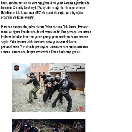
Firmalarından birisidir ve Yurt dışı güvenlik ve yakın koruma eğitimlerinde
European Security Academy’i (ESA) çözüm ortağı olarak kabul etmiştir.
Belirtilen ortaklık uyarınca 2012 yılı içerisinde çeşitli yurt dışı eğitim
programları düzenlenmiştir.
Plusecon danışmanlık, müşterilerine Yakın Koruma Ekibi kurma, Personel
temini ve eğitimi konularında destek vermektedir. Ekip personelleri uzman
kişilerce birtakım kriterleri yerine getirip getiremedikleri doğrultusunda
seçilir. Yakın koruma ekibi kurulumu ve/veya mevcut ekibinizin
personellerinin Yurt dışında profesyonel eğitimlere tabi tutulmasını arzu
etmeniz durumunda iletişim sayfamızdan lütfen bağlantıya geçiniz.​