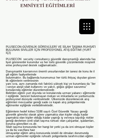
EMNİYETİ EĞİTİMLERİ
PLUSECON-GÜVENLİK GÖREVLİLERİ VE SİLAH TAŞIMA RUHSATI
BULUNAN SİVİLLER İÇİN PROFESYONEL ATIŞ EĞİTİMİ (YURT
İÇİ)
PLUSECON security consultancy güvenlik danışmanlığı alanında faa
liyet gösterenbir kurumdur ve her türlü güvenlik çözümlerinde müşteril
erine profesyonel destek sağlamaktadır.
Danışmanlık kavramının önemli unsurlarından bir tanesi de konu ile il
gili eğitim faaliyetlerinde
bulunmaktır. Bu bağlamda kurumumuz her türlü ihtiyaç duyulan güven
lik eğitimlerin verilmesinin
yanı sıra, aynı zamanda risk faktörü yüksek kişi ve kurumlara da ‘’iler
i seviye ateşli silah kullanımı ve yakın, göğüs göğse savunma’’
konularında eğitimler düzenlemektedir.
Belirtilen eğitim yurt dışında ve konularında uzman yabancı eğitmenle
r eşliğinde benzeri bulunmayan mekan ve imkanlarla ve yurdumuzda
profesyonel düzeyde verilmektedir. Ülkemizde düzenlenecek atış
eğitimleri mevzuatlar gereği sade ce kapalı atış poligonlarında
eğitmenler eşliğinde verilebilmektedir.
Eğitimlerin hedef kitlesi 5188 sayılı Özel Güvenlik Yasası gereği
güvenlik görevlisi olarak görev yapmakta olan kişiler oluğu kadar
yapmakta olan kişiler olduğu kadar yaptığı iş ve/veya taşıdığı riskler
gereği devletten izinli silah taşıma ruhsatı olan çalışanlar, işadamları,
koruma görevlileri vs.dir.
Silah taşıma konusunda her hangi bir yetki ya da izni olmayan kişiler
ya da bu vasıflara haiz
olmayanlar eğitim alma konusunda istekli de olmaları durumunda
uzman eğitmenler eşliğinde ruhsatlı poligonlarda tarafımızdan eğitim