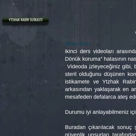
YTSHAK RABİN SUİKASTI
İkinci ders
ikinci ders videoları arasın
Dönük koruma'' hatasının nas
Videoda izleyeceğiniz gibi, 
steril olduğunu düşünen kor
istikamete ve Ytzhak Rabin
arkasından yaklaşarak en a
mesafeden defalarca ateş ede
Durumu iyi anlayabilmeniz içi
Buradan çıkarılacak sonuç 
güvenlik unsurları tarafın