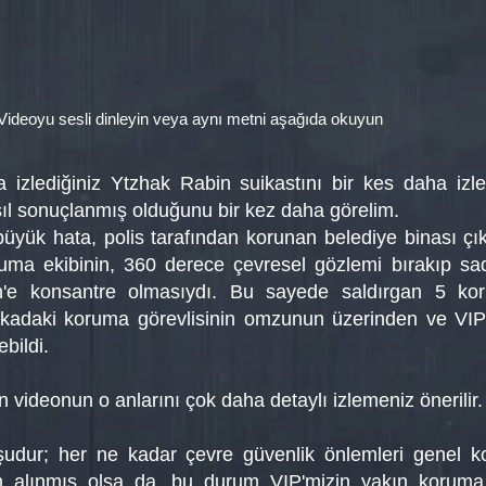
Videoyu sesli dinleyin veya aynı metni aşağıda okuyun
da izlediğiniz Ytzhak Rabin suikastını bir kes daha izle
ıl sonuçlanmış olduğunu bir kez daha görelim.
büyük hata, polis tarafından korunan belediye binası çık
uma ekibinin, 360 derece çevresel gözlemi bırakıp sa
'e konsantre olmasıydı. Bu sayede saldırgan 5 kor
rkadaki koruma görevlisinin omzunun üzerinden ve VI
bildi.
n videonun o anlarını çok daha detaylı izlemeniz önerilir.
şudur; her ne kadar çevre güvenlik önlemleri genel k
dan alınmış olsa da, bu durum VIP'mizin yakın korum