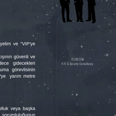
yelim ve ''VIP'ye
ışının güvenli ve
PLUSECON
dece gidecekleri
H.R. & Security Consultancy
uma görevlisinin
P'ye yarım metre
olluk veya başka
a sorumluluğunun