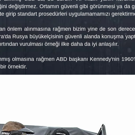
ğini değiştirmez. Ortamın güvenli gibi görünmesi ya da 
ete girip standart prosedürleri uygulamamamızı gerektirm
ndan önlem alınmasına rağmen bizim yine de son derece
ara'da Rusya büyükelçisinin güvenli alanda konuşma yap
rtından vurulması örneği ilke daha da iyi anlaşılır.
ınmış olmasına rağmen ABD başkanı Kennedy'nin 1960'lı
ir örnektir.