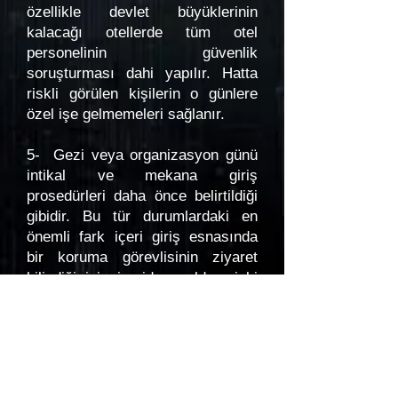
özellikle devlet büyüklerinin
kalacağı otellerde tüm otel
personelinin güvenlik
soruşturması dahi yapılır. Hatta
riskli görülen kişilerin o günlere
özel işe gelmemeleri sağlanır.
5- Gezi veya organizasyon günü
intikal ve mekana giriş
prosedürleri daha önce belirtildiği
gibidir. Bu tür durumlardaki en
önemli fark içeri giriş esnasında
bir koruma görevlisinin ziyaret
bilindiği için içeriden saldırı riski
olmasına karşı önden giriş
yapmasıdır. Öncü çalışması
yapan görevli mekana önceden
gelmiş ve beklemekte ise buna
gerek yoktur. Tanınmayan