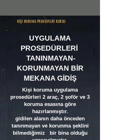
KİŞİ KORUMA PRENSİPLERİ KURSU
UYGULAMA
PROSEDÜRLERİ
TANINMAYAN-
KORUNMAYAN BİR
MEKANA GİDİŞ
Kişi koruma uygulama
prosedürleri 2 araç, 2 şoför ve 3
koruma esasına göre
hazırlanmıştır.
gidilen alanın daha önceden
tanınmayan ve korunma şeklini
bilmediğimiz bir bina olduğu