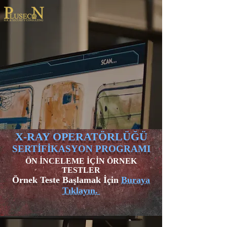
X-RAY OPERATÖRLÜĞÜ
SERTİFİKASYON PROGRAMI
ÖN İNCELEME İÇİN ÖRNEK
TESTLER
Örnek Teste Başlamak İçin
Buraya
T
ıklayın.