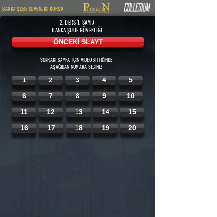
BANKA ŞUBE GÜVENLİĞİ KURSU
2. DERS 1.
SAYFA
BANKA ŞUBE GÜVENLİĞİ
ÖNCEKİ SLAYT
SONRAKİ SAYFA İÇİN VİDEO BİTTİĞİNDE
AŞAĞIDAN
NUMARA SEÇİNİZ
1
2
3
4
5
6
7
8
9
10
11
12
13
14
15
16
17
18
19
20