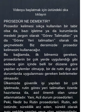
Videoyu başlatmak için üstündeki oka
tıklayın
PROSEDÜR NE DEMEKTİR?
Prosedür kelimesi sıkça kullanılan bir tabir
olsa da, bazı işletme ya da kurumlarda
mesleki jargon olarak ‘’Görev Talimatları’’ ya
da ‘’Görev Yeri talimatları’’ olarak da
geçmektedir. Biz dersimizde prosedür
kelimesini kullanacağız.
Bu bağlamda, ilk bilmemiz gereken,
prosedürlerin bir çok yerde uygulandığı gibi
sadece gün içinde belli bir düzene göre
yapılan eylemler olmayıp, bir de rutin dışı acil
durumlarda uygulanması gereken belirlemeler
olmasıdır.
Ülkemizde güvenlik işi yapılan bir çok
işletmede, rutin görev yeri talimatları özenle
hazırlansa da, asıl önemli olan unsur
atlanmaktadır. Yani, Acil durum prosedürleri.
Peki, Nedir bu Rutin prosedürleri. Rutin, adı
üstünde; süreklilik arz eden, sürekli olarak
aynı şekilde yapılan veya olan anlamındadır.