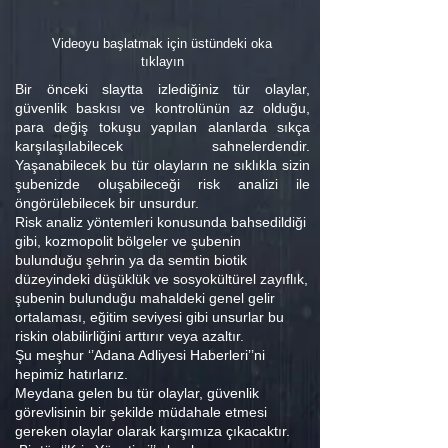
Videoyu başlatmak için üstündeki oka
tıklayın
Bir önceki slaytta izlediğiniz tür olaylar,
güvenlik baskısı ve kontrolünün az olduğu,
para değiş tokuşu yapılan alanlarda sıkça
karşılaşılabilecek sahnelerdendir.
Yaşanabilecek bu tür olayların ne sıklıkla sizin
şubenizde oluşabileceği risk analizi ile
öngörülebilecek bir unsurdur.
Risk analiz yöntemleri konusunda bahsedildiği
gibi, kozmopolit bölgeler ve şubenin
bulunduğu şehrin ya da semtin biotik
düzeyindeki düşüklük ve sosyokültürel zayıflık,
şubenin bulunduğu mahaldeki genel gelir
ortalaması, eğitim seviyesi gibi unsurlar bu
riskin olabilirliğini arttırır veya azaltır.
Şu meşhur ‘’Adana Adliyesi Haberleri’’ni
hepimiz hatırlarız.
Meydana gelen bu tür olaylar, güvenlik
görevlisinin bir şekilde müdahale etmesi
gereken olaylar olarak karşımıza çıkacaktır.