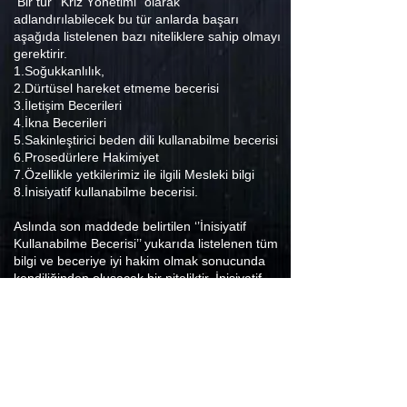
Bir tür ‘’Kriz Yönetimi’’ olarak
adlandırılabilecek bu tür anlarda başarı
aşağıda listelenen bazı niteliklere sahip olmayı
gerektirir.
1.Soğukkanlılık,
2.Dürtüsel hareket etmeme becerisi
3.İletişim Becerileri
4.İkna Becerileri
5.Sakinleştirici beden dili kullanabilme becerisi
6.Prosedürlere Hakimiyet
7.Özellikle yetkilerimiz ile ilgili Mesleki bilgi
8.İnisiyatif kullanabilme becerisi.
Aslında son maddede belirtilen ‘’İnisiyatif
Kullanabilme Becerisi’’ yukarıda listelenen tüm
bilgi ve beceriye iyi hakim olmak sonucunda
kendiliğinden oluşacak bir niteliktir. İnisiyatif
kullanabilme becerisi özellikle tek başlarına
göre yapan ve acil durumlarda bir üste
danışma şansından uzak Banka Şube
Güvenlik Görevlileri için en faydalı niteliktir.
Müşteriler arasında oluşan bu tür kriz
ortamlarında güvenlik görevlisinin üzerine
düşen mümkün olduğunca tarafsız davranarak