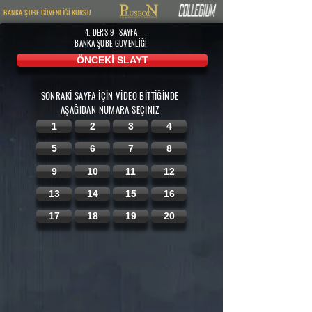
BANKA ŞUBE GÜVENLİĞİ KURSU
4. DERS 9
SAYFA
BANKA ŞUBE GÜVENLİĞİ
ÖNCEKİ SLAYT
SONRAKİ SAYFA İÇİN VİDEO BİTTİĞİNDE
AŞAĞIDAN
NUMARA SEÇİNİZ
1
2
3
4
5
6
7
8
9
10
11
12
13
14
15
16
17
18
19
20