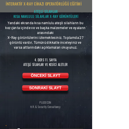
İNTERAKTİF X-RAY CİHAZI OPERATÖRLÜĞÜ EĞİTİMİ
ATEŞLİ SİLAHLAR
KISA NAMLULU SİLAHLAR X-RAY GÖRÜNTÜLERİ
Yandaki ekranda kısa namlulu ateşli silahların bu
kez çanta içinde ve ve başka malzemeler ve eyaların
arasındaki
X-Ray görüntülerini izlemektesiniz. Toplamda 27
görüntü vardır. Tümünü dikkatle inceleyiniz ve
varsa altlarındaki açıklamaları okuyunuz.
4. DERS 11. SAYFA
ATEŞLİ SİLAHLAR VE KESİCİ ALETLER
ÖNCEKİ SLAYT
SONRAKİ SLAYT
PLUSECON
H.R. & Security Consultancy