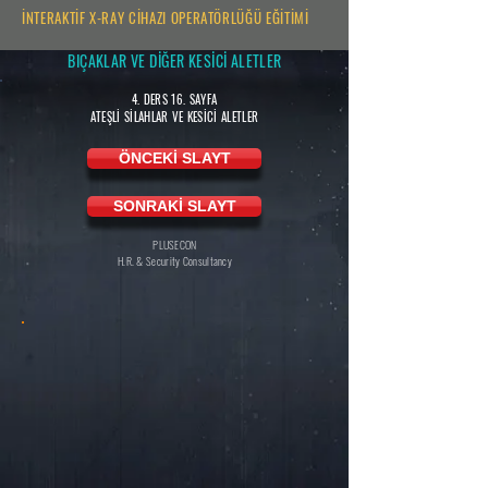
İNTERAKTİF X-RAY CİHAZI OPERATÖRLÜĞÜ EĞİTİMİ
BIÇAKLAR VE DİĞER KESİCİ ALETLER
4. DERS 16. SAYFA
ATEŞLİ SİLAHLAR VE KESİCİ ALETLER
ÖNCEKİ SLAYT
SONRAKİ SLAYT
PLUSECON
H.R. & Security Consultancy