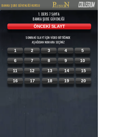
BANKA ŞUBE GÜVENLİĞİ KURSU
1. DERS 7
SAYFA
BANKA ŞUBE GÜVENLİĞİ
ÖNCEKİ SLAYT
SONRAKİ SLAYT İÇİN VİDEO BİTTİĞİNDE
AŞAĞIDAN
NUMARA SEÇİNİZ
1
2
3
4
5
6
7
8
9
10
11
12
13
14
15
16
17
18
19
20