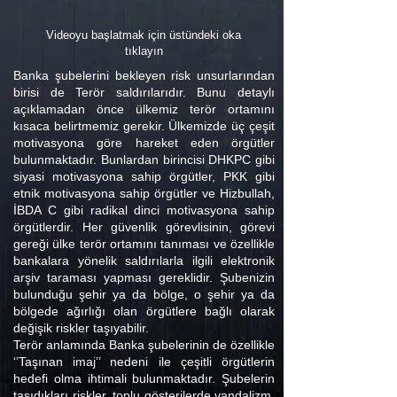
Videoyu başlatmak için üstündeki oka
tıklayın
Banka şubelerini bekleyen risk unsurlarından
birisi de Terör saldırılarıdır. Bunu detaylı
açıklamadan önce ülkemiz terör ortamını
kısaca belirtmemiz gerekir. Ülkemizde üç çeşit
motivasyona göre hareket eden örgütler
bulunmaktadır. Bunlardan birincisi DHKPC gibi
siyasi motivasyona sahip örgütler, PKK gibi
etnik motivasyona sahip örgütler ve Hizbullah,
İBDA C gibi radikal dinci motivasyona sahip
örgütlerdir. Her güvenlik görevlisinin, görevi
gereği ülke terör ortamını tanıması ve özellikle
bankalara yönelik saldırılarla ilgili elektronik
arşiv taraması yapması gereklidir. Şubenizin
bulunduğu şehir ya da bölge, o şehir ya da
bölgede ağırlığı olan örgütlere bağlı olarak
değişik riskler taşıyabilir.
Terör anlamında Banka şubelerinin de özellikle
‘’Taşınan imaj’’ nedeni ile çeşitli örgütlerin
hedefi olma ihtimali bulunmaktadır. Şubelerin
taşıdıkları riskler, toplu gösterilerde vandalizm,