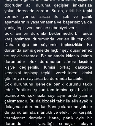
doğrudan acil duruma geçişleri imkansıza
yakın derecede zordur. Bu da, etkili bir tepki
vermek yerine, sırası ile şok ve panik
aşamalarının yaşanmasına ve başarısız ya da
yanlış tepki verilmesine sebebiyet verir.
Şok, ani bir durumla beklenmedik bir anda
karşılaşılması durumunda verilen ilk tepkidir.
Daha doğru bir söylemle tepkisizliktir. Bu
durumda şahıs genelde hiçbir şey düşünemez
ve tepki veremez. Bir anlamda kitlenip kalma
durumudur. Şok durumunun süresi kişiden
kişiye değişebilir. Kimisi birkaç dakikada
kendisini toplayıp tepki verebilirken, kimisi
günler ya da aylarca bu durumda kalabilir.
Sok durumunu genelde panik durumu takip
eder. Panik ise şokun tam tersine çok hızlı bir
biçimde ve çok fazla şeyi aynı anda yapma
çalışmasıdır. Bu da bizdeki tabir ile elin ayağın
dolaşması durumudur. Sonuç olarak ne şok ne
de panik anında mantıklı ve efektif bir karşılık
vermiyoruz demektir. Hatta, panik öyle bir
durumdur ki, yarattığı sonuçlar olayın
kendisinin sonuçlarından daha yıkıcı olabilir.