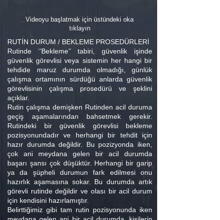
Videoyu başlatmak için üstündeki oka
tıklayın
RUTİN DURUM / BEKLEME PROSEDÜRLERİ
Rutinde ‘’Bekleme’’ tabiri, güvenlik işinde
güvenlik görevlisi veya sistemin her hangi bir
tehdide maruz durumda olmadığı, günlük
çalışma ortamının sürdüğü anlarda güvenlik
görevlisinin çalışma prosedürü ve şeklini
açıklar.
Rutin çalışma demişken Rutinden acil duruma
geçiş aşamalarından bahsetmek gerekir.
Rutindeki bir güvenlik görevlisi bekleme
pozisyonundadır ve herhangi bir tehdit için
hazır durumda değildir. Bu pozizyonda iken,
çok ani meydana gelen bir acil durumda
başarı şansı çok düşüktür. Herhangi bir garip
ya da şüpheli durumun fark edilmesi onu
hazırlık aşamasına sokar. Bu durumda artık
görevli rutinde değildir ve olası bir acil durum
için kendisini hazırlamıştır.
Belirttiğimiz gibi tam rutin pozisyonunda iken
meydana gelen ani bir acil durumda, kişilerin