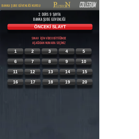
BANKA ŞUBE GÜVENLİĞİ KURSU
2. DERS 9
SAYFA
BANKA ŞUBE GÜVENLİĞİ
ÖNCEKİ SLAYT
SINAV İÇİN VİDEO BİTTİĞİNDE
AŞAĞIDAN
NUMARA SEÇİNİZ
1
2
3
4
5
6
7
8
9
10
11
12
13
14
15
16
17
18
19
20