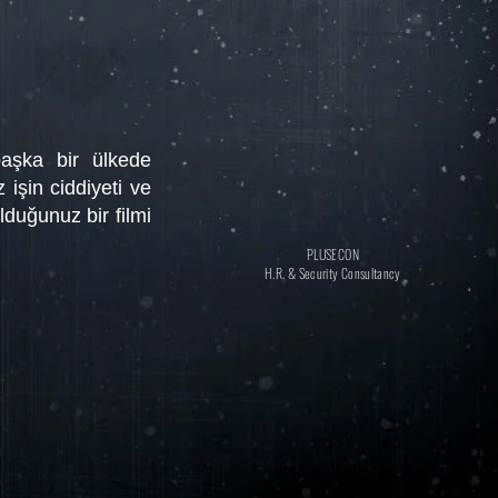
başka bir ülkede
işin ciddiyeti ve
lduğunuz bir filmi
PLUSECON
H.R. & Security Consultancy