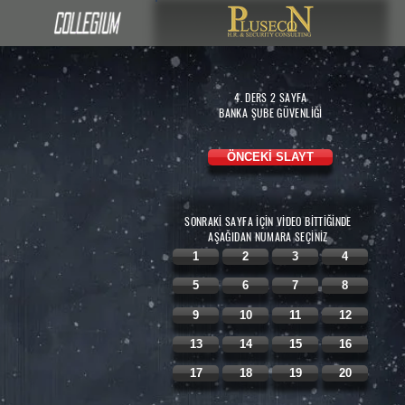
4. DERS 2
SAYFA
BANKA ŞUBE GÜVENLİĞİ
ÖNCEKİ SLAYT
SONRAKİ SAYFA İÇİN VİDEO BİTTİĞİNDE
AŞAĞIDAN
NUMARA SEÇİNİZ
1
2
3
4
5
6
7
8
9
10
11
12
13
14
15
16
17
18
19
20