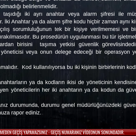
lmadığı belirlenmelidir.
in taşıdığı iki ayrı anahtar veya alarm şifresi ile m
. İki Anahtar ya da alarm şifre kodu hiçbir zaman aynı 
lış sorumluluğunun tek bir kişiye verilmemesi ve birb
bırakılmasıdır. Bu prosedürün uygulanması bu tür işletmel
rdan birisini taşıma yetkisi güvenlik görevlisindedi
yöneticisi veya onun delege edeceği bir operasyon yet
lıdır. Kod kullanılıyorsa bu iki kişinin birbirlerinin kod
anahtarların ya da kodların ikisi de yöneticinin kendisi
en yöneticilerin her iki anahtarın ya da kodun da güve
manız durumunda, durumu genel müdürlüğünüzdeki güve
uza rapor ediniz.
EMEDEN GEÇİŞ YAPAMAZSINIZ - GEÇİŞ NUMARANIZ VİDEONUN SONUNDADIR.