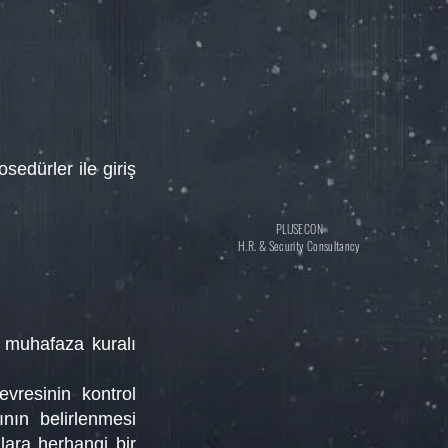
sedürler ile giriş
PLUSECON
H.R. & Security Consultancy
k muhafaza kuralı
evresinin kontrol
nın belirlenmesi
lara herhangi bir