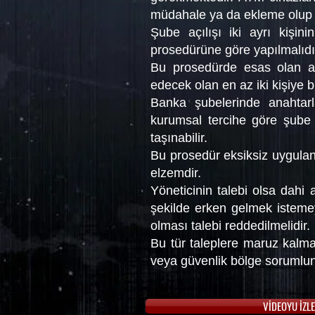
müdahale ya da ekleme olup o
Şube açılışı iki ayrı kişin
prosedürüne göre yapılmalıdır
Bu prosedürde esas olan açı
edecek olan en az iki kişiye 
Banka şubelerinde anahtarla
kurumsal tercihe göre şube 
taşınabilir.
Bu prosedür eksiksiz uygulanma
elzemdir.
Yöneticinin talebi olsa dahi 
şekilde erken gelmek istemey
olması talebi reddedilmelidir.
Bu tür taleplere maruz kal
veya güvenlik bölge sorumlun
VİDEOYU İZL