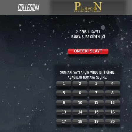
2. DERS 4.
SAYFA
BANKA ŞUBE GÜVENLİĞİ
ÖNCEKİ SLAYT
SONRAKİ SAYFA İÇİN VİDEO BİTTİĞİNDE
AŞAĞIDAN
NUMARA SEÇİNİZ
1
2
3
4
5
6
7
8
9
10
11
12
13
14
15
16
17
18
19
20