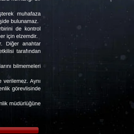
üşterek muhafaza
kişide bulunamaz.
irini de kontrol
er için elzemdir.
r. Diğer anahtar
kilisi tarafından
larını bilmemeleri
ne verilemez. Aynı
nlik görevlisinde
nlik müdürlüğüne