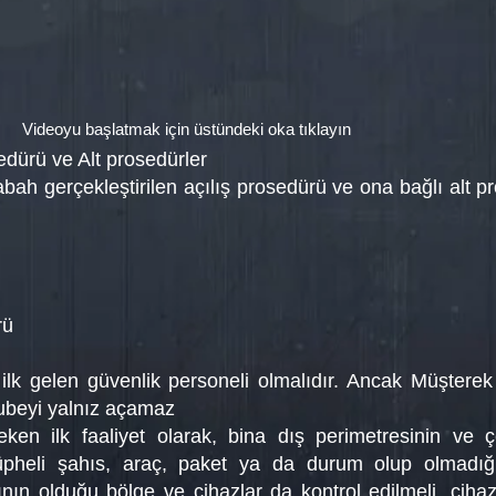
Videoyu başlatmak için üstündeki oka tıklayın
edürü ve Alt prosedürler
h gerçekleştirilen açılış prosedürü ve ona bağlı alt pro
rü
ilk gelen güvenlik personeli olmalıdır. Ancak Müştere
ubeyi yalnız açamaz
ken ilk faaliyet olarak, bina dış perimetresinin ve ç
üpheli şahıs, araç, paket ya da durum olup olmadığı
nın olduğu bölge ve cihazlar da kontrol edilmeli, cihaz