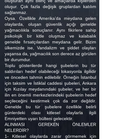
oluşturan aynı bilinç ve amaçlarda kişilerden
oluşur. Çok fazla değişik gruplardan katılım
sağlanmaz.
Oysa. Özellikle Amerika’da meydana gelen
olaylarda, oluşan güvenlik açığı genelde
yağmacılıkla sonuçlanır. Aynı fikirlere sahip
psikolojik bir kitle oluşmaz ve kalabalık
genelde fırsatçılardan meydana gelir. Bizim
ülkemizde ise, Vandalizm ve şiddet olayları
yaşansa da, yağmacılık son derece az görülen
bir durumdur.
Toplu gösterilerde hangi şubelerin bu tür
saldırıları hedef olabileceği lokasyonla ilgilidir
ve önceden tahmin edilebilir. Örneğin İstanbul
için taksim ve İstiklal caddesi şubeleri, Ankara
için Kızılay meydanındaki şubeler, ve her bir
ilin en önemli merkezlerindeki şubelerin hedef
seçileceğini kestirmek çok da zor değildir.
Genelde bu tür şubelere özellikle belirli
günlerdeki olası kitlesel olaylarla ilgili
Emniyetten uyarı bülteni gelecektir.
ALINMASI GEREKEN ÖNLEMLER
NELERDİR?
1- Kitlesel olaylarda zarar görmemek için