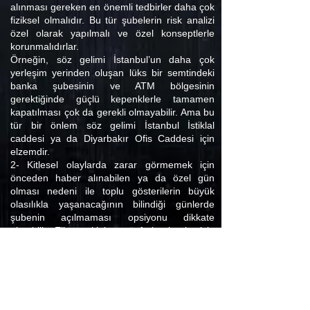
alınması gereken en önemli tedbirler daha çok
fiziksel olmalıdır. Bu tür şubelerin risk analizi
özel olarak yapılmalı ve özel konseptlerle
korunmalıdırlar.
Örneğin, söz gelimi İstanbul’un daha çok
yerleşim yerinden oluşan lüks bir semtindeki
banka şubesinin ve ATM bölgesinin
gerektiğinde güçlü kepenklerle tamamen
kapatılması çok da gerekli olmayabilir. Ama bu
tür bir önlem söz gelimi İstanbul İstiklal
caddesi ya da Diyarbakır Ofis Caddesi için
elzemdir.
2- Kitlesel olaylarda zarar görmemek için
önceden haber alınabilen ya da özel gün
olması nedeni ile toplu gösterilerin büyük
olasılıkla yaşanacağının bilindiği günlerde
şubenin açılmaması opsiyonu dikkate
alınabilir. Elbette ki bu münferit olarak sizin
alacağınız bir karar değildir ve üst yönetimin
emri gerekir. Bununla birlikte lokasyonu iyi
bilen kişi olarak, tespit edeceğiniz riskli
durumlarda, bu tür bir izin talebinde
bulunmanız ve fikrinizi beyan etmenizde
sakınca yoktur.