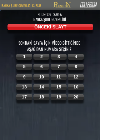
BANKA ŞUBE GÜVENLİĞİ KURSU
4. DERS 6
SAYFA
BANKA ŞUBE GÜVENLİĞİ
ÖNCEKİ SLAYT
SONRAKİ SAYFA İÇİN VİDEO BİTTİĞİNDE
AŞAĞIDAN
NUMARA SEÇİNİZ
1
2
3
4
5
6
7
8
9
10
11
12
13
14
15
16
17
18
19
20