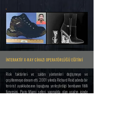
İNTERAKTİF X-RAY CİHAZI OPERATÖRLÜĞÜ EĞİTİMİ
Risk faktörleri ve saldırı yöntemleri değişmeye ve
çeşitlenmeye devam etti. 2001 yılında Richard Reid adında bir
terörist ayakkabısının topuğuna yerleştirdiği bombanın fitilli
fünyesini, Paris-Miami seferi yapmakta olan uçağın içinde
hızlıca yakmayı başaramayınca durumu fark eden yolcular
tarafından yakalandı ve feci şekilde dövülerek Amerika'da
polise teslim edildi. Bu olayda sonra bir çok risk faktörü
yüksek kurumda ve özellikle de hava alanlarında ayakkabılar
da X-ray cihazlarında kontrol edilmeye başladı. Buradaki
mantık, normal bir alanda herhangi bir zarar vermeyecek